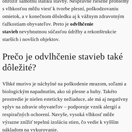
ohroziť samotnú statiku stavby. Nesprávne riešené problémy
s vlhkosťou môžu viesť k tvorbe plesní, poškodzovaniu
omietok, a v konečnom dôsledku aj k vážnym zdravotným
ťažkostiam obyvateľov. Preto je
odvlhčenie
stavieb
nevyhnutnou súčasťou údržby a rekonštrukcie
starších i novších objektov.
Prečo je odvlhčenie stavieb také
dôležité?
Vlhké murivo je náchylné na poškodenie mrazom, soľami a
biologickým napadnutím, ako sú plesne a huby. Takéto
prostredie je nielen esteticky nežiaduce, ale má aj negatívny
vplyv na zdravie obyvateľov – podporuje vznik alergií a
respiračných ochorení. Navyše, vysoká vlhkosť môže
výrazne znížiť tepelnú izoláciu stien, čo vedie k vyšším
nákladom na vykurovanie.