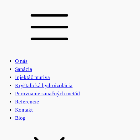
O nás
Sanácia
Injektáž muriva
Kryštalická hydroizolácia
Porovnanie sanačných metód
Referencie
Kontakt
Blog