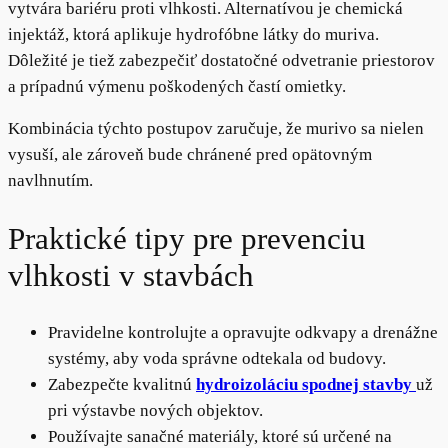
vytvára bariéru proti vlhkosti. Alternatívou je chemická
injektáž, ktorá aplikuje hydrofóbne látky do muriva.
Dôležité je tiež zabezpečiť dostatočné odvetranie priestorov
a prípadnú výmenu poškodených častí omietky.
Kombinácia týchto postupov zaručuje, že murivo sa nielen
vysuší, ale zároveň bude chránené pred opätovným
navlhnutím.
Praktické tipy pre prevenciu
vlhkosti v stavbách
Pravidelne kontrolujte a opravujte odkvapy a drenážne
systémy, aby voda správne odtekala od budovy.
Zabezpečte kvalitnú
hydroizoláciu spodnej stavby
už
pri výstavbe nových objektov.
Používajte sanačné materiály, ktoré sú určené na