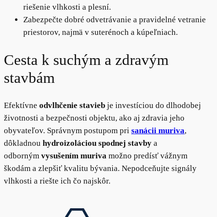
riešenie vlhkosti a plesní.
Zabezpečte dobré odvetrávanie a pravidelné vetranie
priestorov, najmä v suterénoch a kúpeľniach.
Cesta k suchým a zdravým
stavbám
Efektívne
odvlhčenie stavieb
je investíciou do dlhodobej
životnosti a bezpečnosti objektu, ako aj zdravia jeho
obyvateľov. Správnym postupom pri
sanácii muriva
,
dôkladnou
hydroizoláciou spodnej stavby
a
odborným
vysušením muriva
možno predísť vážnym
škodám a zlepšiť kvalitu bývania. Nepodceňujte signály
vlhkosti a riešte ich čo najskôr.