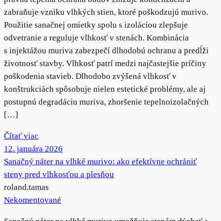
zabraňuje vzniku vlhkých stien, ktoré poškodzujú murivo.
Použitie sanačnej omietky spolu s izoláciou zlepšuje
odvetranie a reguluje vlhkosť v stenách. Kombinácia
s injektážou muriva zabezpečí dlhodobú ochranu a predĺži
životnosť stavby. Vlhkosť patrí medzi najčastejšie príčiny
poškodenia stavieb. Dlhodobo zvýšená vlhkosť v
konštrukciách spôsobuje nielen estetické problémy, ale aj
postupnú degradáciu muriva, zhoršenie tepelnoizolačných
[…]
Čítať viac
12. januára 2026
Sanačný náter na vlhké murivo: ako efektívne ochrániť
steny pred vlhkosťou a plesňou
roland.tamas
Nekomentované