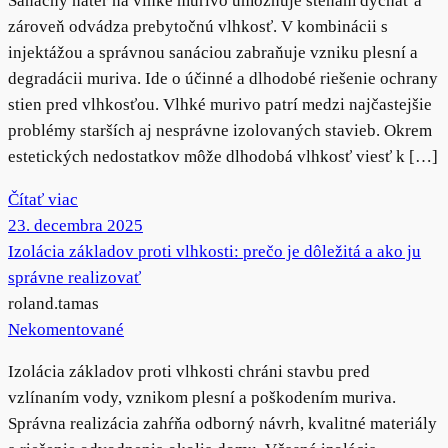
Sanačný náter na vlhké murivo umožňuje stenám dýchať a
zároveň odvádza prebytočnú vlhkosť. V kombinácii s
injektážou a správnou sanáciou zabraňuje vzniku plesní a
degradácii muriva. Ide o účinné a dlhodobé riešenie ochrany
stien pred vlhkosťou. Vlhké murivo patrí medzi najčastejšie
problémy starších aj nesprávne izolovaných stavieb. Okrem
estetických nedostatkov môže dlhodobá vlhkosť viesť k […]
Čítať viac
23. decembra 2025
Izolácia základov proti vlhkosti: prečo je dôležitá a ako ju
správne realizovať
roland.tamas
Nekomentované
Izolácia základov proti vlhkosti chráni stavbu pred
vzlínaním vody, vznikom plesní a poškodením muriva.
Správna realizácia zahŕňa odborný návrh, kvalitné materiály