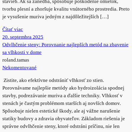
stavieb. Ak sa zanedbá, spôsobuje poškodenie omietok,
tvorbu plesní a zhoršuje kvalitu vnútorného prostredia. Preto
je vysušenie muriva jedným z najdôležitejších […]
Čítať viac
20. septembra 2025
Odvlhčenie steny: Porovnanie najlepších metód na zbavenie
sa vlhkosti v dome
roland.tamas
Nekomentované
Zistite, ako efektívne odstrániť vlhkosť zo stien.
Porovnávame najlepšie metódy ako hydroizolácia spodnej
stavby, podrezávanie muriva a ďalšie techniky. Vlhkosť v
stenách je častým problémom starších aj novších domov.
Spôsobuje nielen estetické škody, ale aj vážne narušenie
statiky budovy a zdravia obyvateľov. Základom riešenia je
správne odvlhčenie steny, ktoré odstráni príčinu, nie len