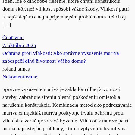
stien. Ide o dlhodobé riešenie, ktoré chráni konštrukciu
domu skôr, než vlhkosť spôsobí vážne škody. Vlhkosť patrí
k najčastejším a najnepríjemnejším problémom starších aj
[…]
Čítať viac
7. októbra 2025
Ochrana proti vlhkosti: Ako správne vysušenie muriva
zabezpečí dlhú životnosť vášho domu?
roland.tamas
Nekomentované
Správne vysušenie muriva je základom dlhej životnosti
stavby. Zabraňuje šíreniu plesní, poškodeniu omietok a
narušeniu konštrukcie. Kombinácia metód ako podrezávanie
muriva či injektáž muriva poskytuje trvalú ochranu proti
vlhkosti a zaručuje zdravé bývanie. Vlhkosť v murive patrí
medzi najčastejšie problémy, ktoré ovplyvňujú trvanlivosť