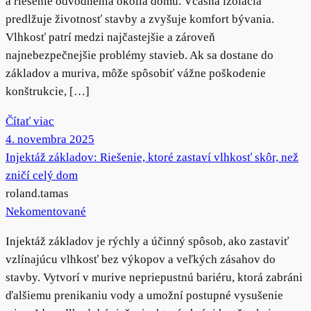
a riešenie odvodnenia okolia domu. Včasná izolácia
predlžuje životnosť stavby a zvyšuje komfort bývania.
Vlhkosť patrí medzi najčastejšie a zároveň
najnebezpečnejšie problémy stavieb. Ak sa dostane do
základov a muriva, môže spôsobiť vážne poškodenie
konštrukcie, […]
Čítať viac
4. novembra 2025
Injektáž základov: Riešenie, ktoré zastaví vlhkosť skôr, než
zničí celý dom
roland.tamas
Nekomentované
Injektáž základov je rýchly a účinný spôsob, ako zastaviť
vzlínajúcu vlhkosť bez výkopov a veľkých zásahov do
stavby. Vytvorí v murive nepriepustnú bariéru, ktorá zabráni
ďalšiemu prenikaniu vody a umožní postupné vysušenie