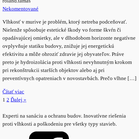
roland.tamas
Nekomentované
Vlhkosť v murive je problém, ktorý netreba podceňovať.
Nielenže spôsobuje estetické škody vo forme škvŕn či
opadávajúcej omietky, ale v dlhodobom horizonte negatívne
ovplyvňuje statiku budovy, znižuje jej energetickú
efektivitu a môže ohroziť zdravie jej obyvateľov. Práve
preto je hydroizolácia proti vlhkosti nevyhnutným krokom
pri rekonštrukcii starších objektov alebo aj pri
preventívnych opatreniach v novostavbách. Prečo vlhne […]
Čítať viac
1
2
Ďalej »
Experti na sanáciu a ochranu budov. Inovatívne riešenia
proti vlhkosti a poškodeniu pre všetky typy stavieb.