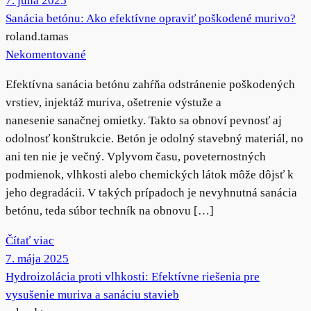
7. júna 2025
Sanácia betónu: Ako efektívne opraviť poškodené murivo?
roland.tamas
Nekomentované
Efektívna sanácia betónu zahŕňa odstránenie poškodených
vrstiev, injektáž muriva, ošetrenie výstuže a
nanesenie sanačnej omietky. Takto sa obnoví pevnosť aj
odolnosť konštrukcie. Betón je odolný stavebný materiál, no
ani ten nie je večný. Vplyvom času, poveternostných
podmienok, vlhkosti alebo chemických látok môže dôjsť k
jeho degradácii. V takých prípadoch je nevyhnutná sanácia
betónu, teda súbor techník na obnovu […]
Čítať viac
7. mája 2025
Hydroizolácia proti vlhkosti: Efektívne riešenia pre
vysušenie muriva a sanáciu stavieb