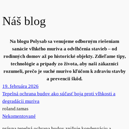
Náš blog
Na blogu Polysab sa venujeme odborným riešeniam
sanácie vlhkého muriva a odvlhčenia stavieb – od
rodinných domov až po historické objekty. Zdieľame tipy,
technológie a prípady zo života, aby naši zákazníci
rozumeli, prečo je suché murivo kľúčom k zdraviu stavby
a prevencii škôd.
19. februára 2026
Tepelná ochrana budov ako súčasť boja proti vlhkosti a
degradácii muriva
roland.tamas
Nekomentované
právna tepelná ochrana budov znižuje kondenzáciu a