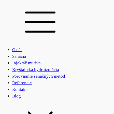
O nás
Sanácia
Injektáž muriva
Kryštalická hydroizolácia
Porovnanie sanačných metód
Referencie
Kontakt
Blog