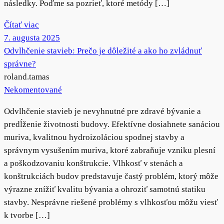
následky. Poďme sa pozrieť, ktoré metódy […]
Čítať viac
7. augusta 2025
Odvlhčenie stavieb: Prečo je dôležité a ako ho zvládnuť
správne?
roland.tamas
Nekomentované
Odvlhčenie stavieb je nevyhnutné pre zdravé bývanie a
predĺženie životnosti budovy. Efektívne dosiahnete sanáciou
muriva, kvalitnou hydroizoláciou spodnej stavby a
správnym vysušením muriva, ktoré zabraňuje vzniku plesní
a poškodzovaniu konštrukcie. Vlhkosť v stenách a
konštrukciách budov predstavuje častý problém, ktorý môže
výrazne znížiť kvalitu bývania a ohroziť samotnú statiku
stavby. Nesprávne riešené problémy s vlhkosťou môžu viesť
k tvorbe […]